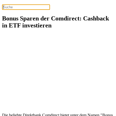
Bonus Sparen der Comdirect: Cashback
in ETF investieren
Die beliebte Direktbank Comdirect bietet unter dem Namen "Bonus